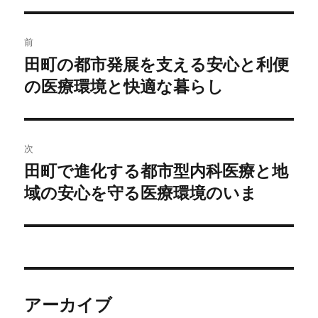
リ
ー
投
前
稿
田町の都市発展を支える安心と利便
前
の医療環境と快適な暮らし
の
ナ
投
ビ
稿:
ゲ
次
田町で進化する都市型内科医療と地
次
ー
域の安心を守る医療環境のいま
の
シ
投
稿:
ョ
ン
アーカイブ