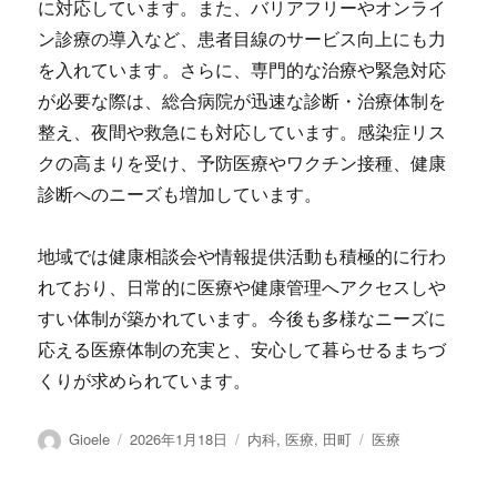
に対応しています。また、バリアフリーやオンライ
ン診療の導入など、患者目線のサービス向上にも力
を入れています。さらに、専門的な治療や緊急対応
が必要な際は、総合病院が迅速な診断・治療体制を
整え、夜間や救急にも対応しています。感染症リス
クの高まりを受け、予防医療やワクチン接種、健康
診断へのニーズも増加しています。
地域では健康相談会や情報提供活動も積極的に行わ
れており、日常的に医療や健康管理へアクセスしや
すい体制が築かれています。今後も多様なニーズに
応える医療体制の充実と、安心して暮らせるまちづ
くりが求められています。
投
投
カ
タ
Gioele
2026年1月18日
内科
,
医療
,
田町
医療
稿
稿
テ
グ
者
日:
ゴ