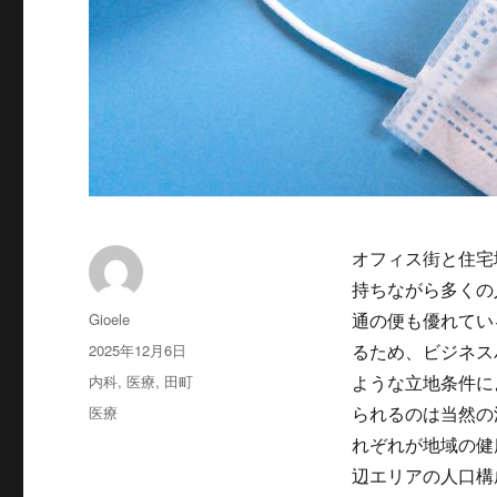
オフィス街と住宅
持ちながら多くの
投
Gioele
通の便も優れてい
稿
投
2025年12月6日
るため、ビジネス
者
稿
カ
内科
,
医療
,
田町
ような立地条件に
日:
テ
タ
医療
られるのは当然の
ゴ
グ
れぞれが地域の健
リ
ー
辺エリアの人口構