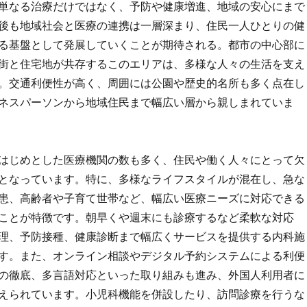
単なる治療だけではなく、予防や健康増進、地域の安心にまで
後も地域社会と医療の連携は一層深まり、住民一人ひとりの健
る基盤として発展していくことが期待される。都市の中心部に
街と住宅地が共存するこのエリアは、多様な人々の生活を支え
。交通利便性が高く、周囲には公園や歴史的名所も多く点在し
ネスパーソンから地域住民まで幅広い層から親しまれていま
はじめとした医療機関の数も多く、住民や働く人々にとって欠
となっています。特に、多様なライフスタイルが混在し、急な
患、高齢者や子育て世帯など、幅広い医療ニーズに対応できる
ことが特徴です。朝早くや週末にも診療するなど柔軟な対応
理、予防接種、健康診断まで幅広くサービスを提供する内科施
す。また、オンライン相談やデジタル予約システムによる利便
の徹底、多言語対応といった取り組みも進み、外国人利用者に
えられています。小児科機能を併設したり、訪問診療を行うな