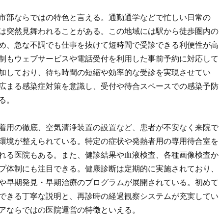
市部ならではの特色と言える。通勤通学などで忙しい日常の
は突然見舞われることがある。この地域には駅から徒歩圏内の
め、急な不調でも仕事を抜けて短時間で受診できる利便性が高
制もウェブサービスや電話受付を利用した事前予約に対応して
加しており、待ち時間の短縮や効率的な受診を実現させてい
広まる感染症対策を意識し、受付や待合スペースでの感染予防
る。
着用の徹底、空気清浄装置の設置など、患者が不安なく来院で
環境が整えられている。特定の症状や発熱者用の専用待合室を
れる医院もある。また、健診結果や血液検査、各種画像検査か
プ体制にも注目できる。健康診断は定期的に実施されており、
や早期発見・早期治療のプログラムが展開されている。初めて
できる丁寧な説明と、再診時の経過観察システムが充実してい
アならではの医院運営の特徴といえる。