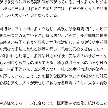
が行き交う活気ある雰囲気が広がっている。日々多くのビジネ
、地元住民が利用するこのエリアでは、住民や働く人々の健康
フラの充実が不可欠となっている。
周辺やオフィス街に多く立地し、柔軟な診療時間で忙しいビジ
康ニーズに応えているのが特徴的だ。さらに、長年地域に根差
高齢者から子どもまで幅広い世代に対応し、定期健診や生活習
対策など多岐にわたる診療を行い、患者に安心を提供してい
の利用にも配慮し、多言語対応や保険・受診方法のサポートを
も大都市ならではの強みである。急な体調不良への迅速な対応
療、事前予約システムの導入など、現代の生活様式や感染症へ
対応している。こうした包括的な医療体制ときめ細やかな対応
心感を支え、人々が安心して暮らせる環境づくりに大きく貢献
や多様化するニーズに合わせて、医療機関が進化し続けること