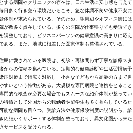
とする病院やクリニックの存在は、日常生活に安心感を与えて
毎日多く行き交う環境だからこそ、急な体調不良や健康不安に
診体制が求められている。そのため、駅周辺やオフィス街には
院が数多く点在している。多くの医院が仕事帰りでも受診でき
を調整しており、ビジネスパーソンの健康意識の高まりに応え
である。また、地域に根差した医療体制も整備されている。
住民に愛されている医院は、初診・再診問わず丁寧な診療スタ
者からの信頼を集めている。定期的な健康診断や生活習慣病予
染症対策まで幅広く対応し、小さな子どもから高齢の方まで世
やすいという特徴がある。大規模な専門病院と連携をとること
専門的な検査が必要な場合でもスムーズな紹介体制が整ってい
の特徴として外国からの転勤者や留学生も多く暮らしているた
可能な病院も目立つ。受診方法や健康保険制度の説明から、診
きめ細かくサポートする体制が整っており、異文化圏から来た
療サービスを受けられる。