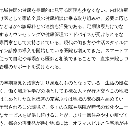
地域住民の健康を長期的に見守る医院も少なくない。内科診療
け医として家族全員の健康相談に乗る取り組みや、必要に応じ
などほかの診療科との連携も活発である。定期診察だけでな
するカウンセリングや健康管理のアドバイスが受けられるな
専門家として支持されている。現代の働き方や生活スタイルに
イン診療の導入を開始している医院も増えてきた。スマートフ
使って自宅や職場から医師と相談できることで、直接来院しづ
管理のサポートを受けられる。
の早期発見と治療がより身近なものとなっている。生活の拠点
く、働く場所や学びの場として多様な人々が行き交うこの地域
はじめとした医療機関の充実ぶりは地域の安心感を高めてい
予想されるこの環境で、多くの医院や病院が時代の変化やニー
なサービスを提供し続けることが、より一層住みやすい町づく
う。都会の再開発が進む地域には、オフィスビルと住宅地が共