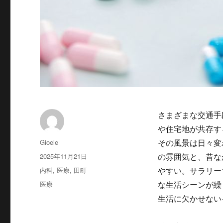
さまざまな交通手
や住宅地が共存す
投
Gioele
その風景は日々変
稿
投
2025年11月21日
の雰囲気と、昔な
者
稿
カ
内科
,
医療
,
田町
やすい。サラリー
日:
テ
タ
医療
な生活シーンが繰
ゴ
グ
生活に欠かせない
リ
ー