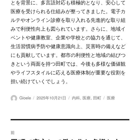
とを背景に、多言語対応も積極的となり、安心して
医療を受けられる仕組みが整ってきました。電子カ
ルテやオンライン診療を取り入れる先進的な取り組
みで利便性向上も図られています。さらに、地域イ
ベントや健康教室、企業や学校との協力を通じて、
生活習慣病予防や健康意識向上、災害時の備えなど
にも貢献しています。都市の利便性と地域の結びつ
きという両面を持つ田町では、今後も多様な価値観
やライフスタイルに応える医療体制が重要な役割を
担い続けていくでしょう。
投
投
カ
タ
Gioele
2025年10月21日
内科
,
医療
,
田町
医療
稿
稿
テ
グ
者
日:
ゴ
リ
ー
投
前
稿