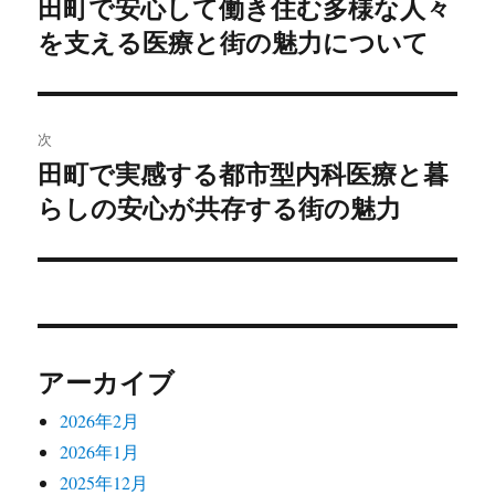
田町で安心して働き住む多様な人々
前
を支える医療と街の魅力について
の
ナ
投
ビ
稿:
ゲ
次
田町で実感する都市型内科医療と暮
次
ー
らしの安心が共存する街の魅力
の
シ
投
稿:
ョ
ン
アーカイブ
2026年2月
2026年1月
2025年12月